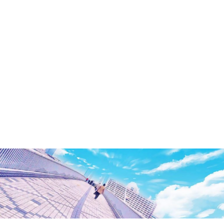
洲・
有
明・
と
き
ど
き
お
台
場
～