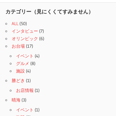
記
ナ
事:
カテゴリー（見にくくてすみません）
ビ
ALL
(50)
ゲ
インタビュー
(7)
ー
オリンピック
(6)
シ
お台場
(17)
ョ
イベント
(4)
グルメ
(8)
ン
施設
(4)
勝どき
(1)
お店情報
(1)
晴海
(3)
イベント
(1)