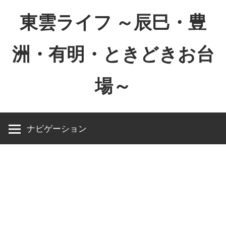
コ
東雲ライフ ～辰巳・豊
ン
テ
洲・有明・ときどきお台
ン
ツ
場～
へ
ス
東
キ
雲
ッ
ナビゲーション
ラ
プ
イ
フ
～
辰
巳・
豊