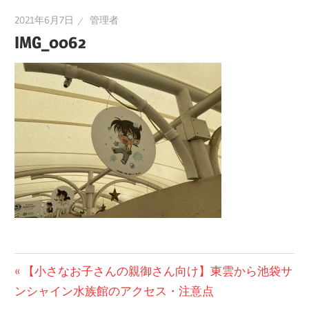
2021年6月7日
管理者
IMG_0062
投
前
【小さなお子さんの親御さん向け】東雲から池袋サ
の
ンシャイン水族館のアクセス・注意点
稿