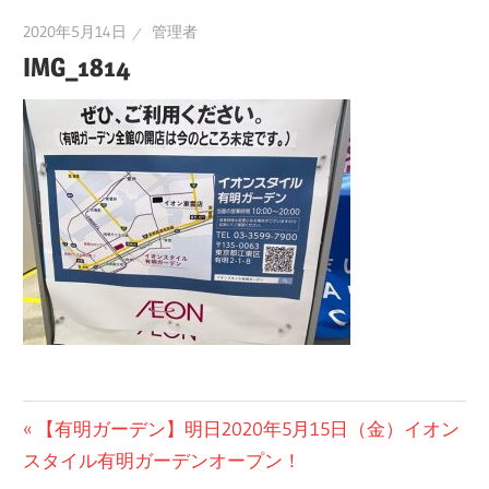
2020年5月14日
管理者
IMG_1814
投
前
【有明ガーデン】明日2020年5月15日（金）イオン
の
スタイル有明ガーデンオープン！
稿