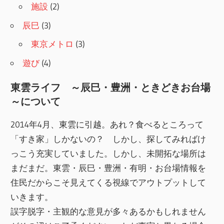
施設
(2)
辰巳
(3)
東京メトロ
(3)
遊び
(4)
東雲ライフ ～辰巳・豊洲・ときどきお台場
～について
2014年4月、東雲に引越。あれ？食べるところって
「すき家」しかないの？ しかし、探してみればけ
っこう充実していました。しかし、未開拓な場所は
まだまだ。東雲・辰巳・豊洲・有明・お台場情報を
住民だからこそ見えてくる視線でアウトプットして
いきます。
誤字脱字・主観的な意見が多々あるかもしれません