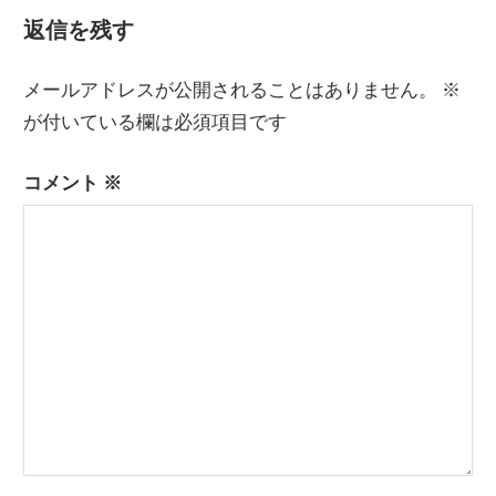
記
ナ
返信を残す
事:
ビ
メールアドレスが公開されることはありません。
※
ゲ
が付いている欄は必須項目です
ー
コメント
※
シ
ョ
ン