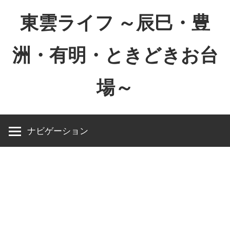
コ
東雲ライフ ～辰巳・豊
ン
テ
洲・有明・ときどきお台
ン
ツ
場～
へ
ス
東
キ
雲
ッ
ナビゲーション
ラ
プ
イ
フ
～
辰
巳・
豊