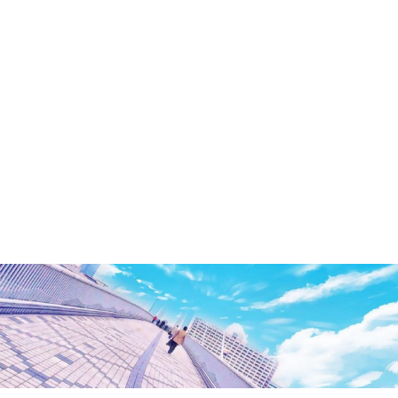
洲・
有
明・
と
き
ど
き
お
台
場
～