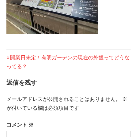
投
前
開業日未定！有明ガーデンの現在の外観ってどうな
の
ってる？
稿
記
ナ
返信を残す
事:
ビ
メールアドレスが公開されることはありません。
※
ゲ
が付いている欄は必須項目です
ー
コメント
※
シ