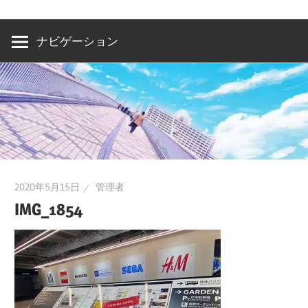
洲・
有
ナビゲーション
明・
と
き
ど
き
お
台
2020年5月15日
管理者
場
IMG_1854
～