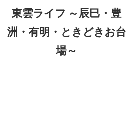
コ
東雲ライフ ～辰巳・豊
ン
テ
洲・有明・ときどきお台
ン
ツ
場～
へ
ス
東
キ
雲
ッ
ラ
プ
イ
フ
～
辰
巳・
豊