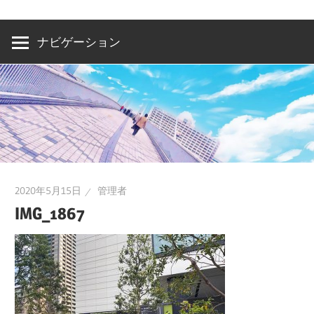
洲・
有
ナビゲーション
明・
と
き
ど
き
お
台
2020年5月15日
管理者
場
IMG_1867
～