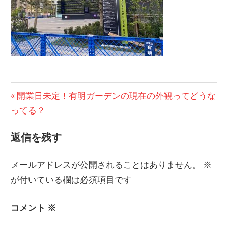
投
前
開業日未定！有明ガーデンの現在の外観ってどうな
の
ってる？
稿
記
ナ
返信を残す
事:
ビ
メールアドレスが公開されることはありません。
※
ゲ
が付いている欄は必須項目です
ー
コメント
※
シ