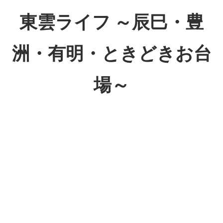
コ
東雲ライフ ～辰巳・豊
ン
テ
洲・有明・ときどきお台
ン
ツ
場～
へ
ス
東
キ
雲
ッ
ラ
プ
イ
フ
～
辰
巳・
豊