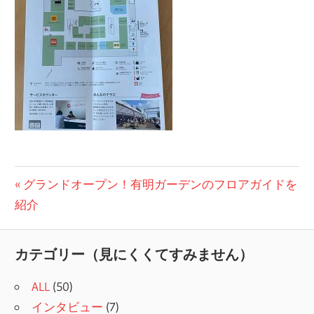
投
前
グランドオープン！有明ガーデンのフロアガイドを
の
紹介
稿
記
ナ
事:
カテゴリー（見にくくてすみません）
ビ
ALL
(50)
ゲ
インタビュー
(7)