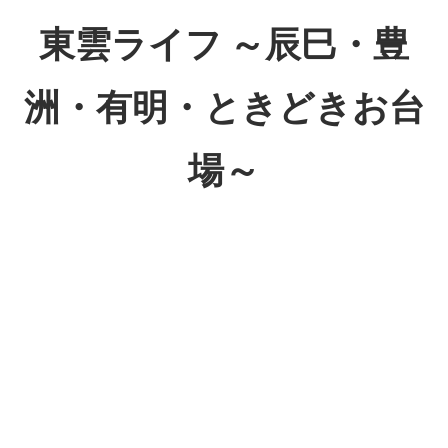
コ
東雲ライフ ～辰巳・豊
ン
テ
洲・有明・ときどきお台
ン
ツ
場～
へ
ス
東
キ
雲
ッ
ラ
プ
イ
フ
～
辰
巳・
豊