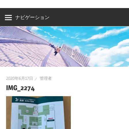
洲・
有
ナビゲーション
明・
と
き
ど
き
お
台
2020年6月17日
管理者
場
IMG_2274
～