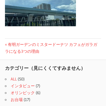
投
前
有明ガーデンのミスタードーナツ カフェがガラガ
の
ラになる3つの理由
稿
記
ナ
事:
カテゴリー（見にくくてすみません）
ビ
ALL
(50)
ゲ
インタビュー
(7)
ー
オリンピック
(6)
シ
お台場
(17)