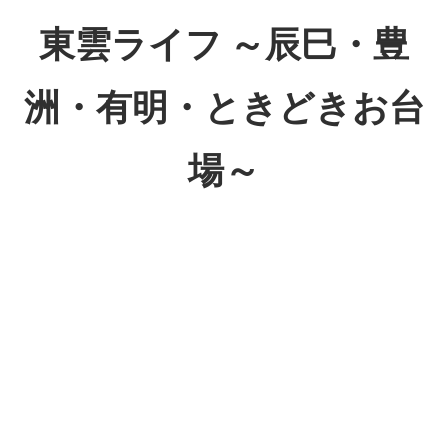
コ
東雲ライフ ～辰巳・豊
ン
テ
洲・有明・ときどきお台
ン
ツ
場～
へ
ス
東
キ
雲
ッ
ラ
プ
イ
フ
～
辰
巳・
豊