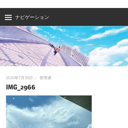
洲・
有
ナビゲーション
明・
と
き
ど
き
お
台
2020年7月30日
管理者
場
IMG_2966
～