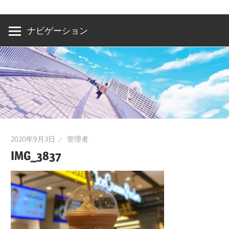
洲・
有
ナビゲーション
明・
と
き
ど
き
お
台
2020年9月3日
管理者
場
IMG_3837
～