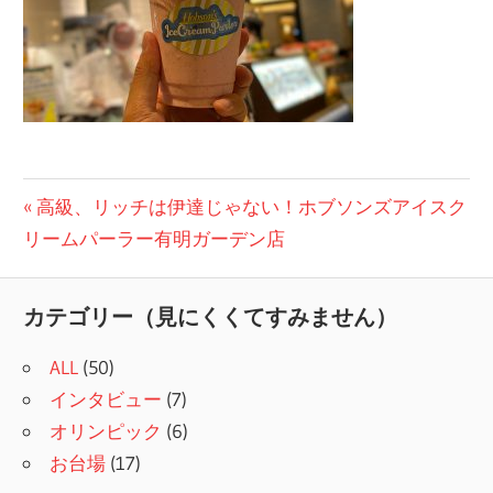
投
前
高級、リッチは伊達じゃない！ホブソンズアイスク
の
リームパーラー有明ガーデン店
稿
記
ナ
事:
カテゴリー（見にくくてすみません）
ビ
ALL
(50)
ゲ
インタビュー
(7)
ー
オリンピック
(6)
シ
お台場
(17)