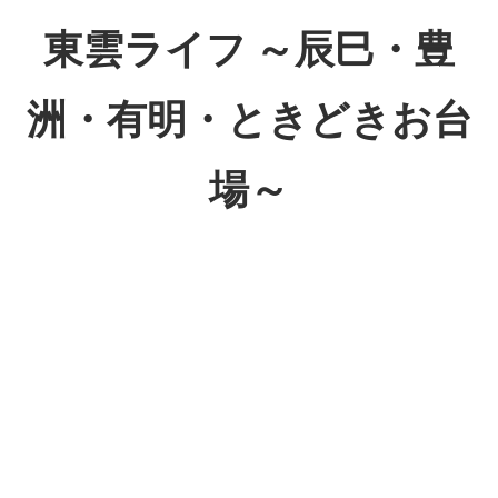
コ
東雲ライフ ～辰巳・豊
ン
テ
洲・有明・ときどきお台
ン
ツ
場～
へ
ス
東
キ
雲
ッ
ラ
プ
イ
フ
～
辰
巳・
豊