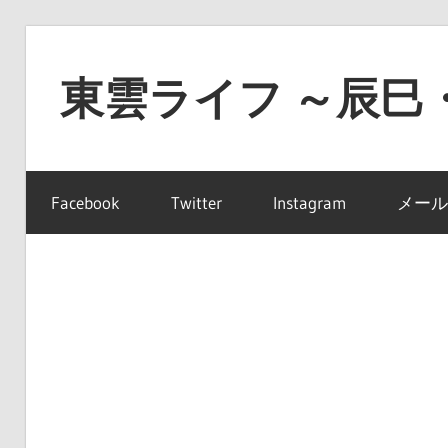
コ
ン
東雲ライフ ～辰巳
テ
ン
東
ツ
雲
へ
Facebook
Twitter
Instagram
メール
ラ
ス
イ
キ
フ
ッ
～
プ
辰
巳・
豊
洲・
有