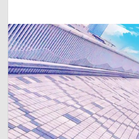
明・
と
き
ど
き
お
台
場
～