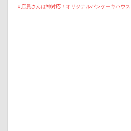
投
前
店員さんは神対応！オリジナルパンケーキハウス
の
稿
記
ナ
事:
ビ
ゲ
ー
シ
ョ
ン