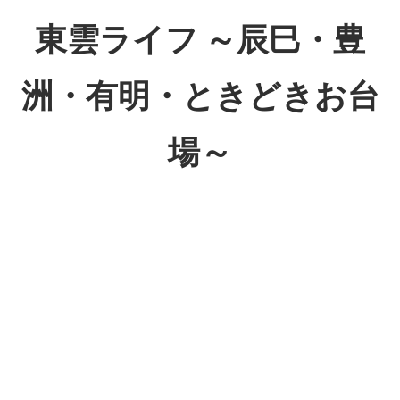
コ
東雲ライフ ～辰巳・豊
ン
テ
洲・有明・ときどきお台
ン
ツ
場～
へ
ス
東
キ
雲
ッ
ラ
プ
イ
フ
～
辰
巳・
豊