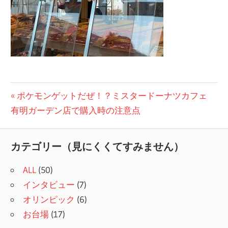
投
前
ポケモンゲットだぜ！？ミスタードーナツカフェ
の
有明ガーデン店で購入時の注意点
稿
記
ナ
事:
カテゴリー（見にくくてすみません）
ビ
ALL
(50)
ゲ
インタビュー
(7)
ー
オリンピック
(6)
シ
お台場
(17)