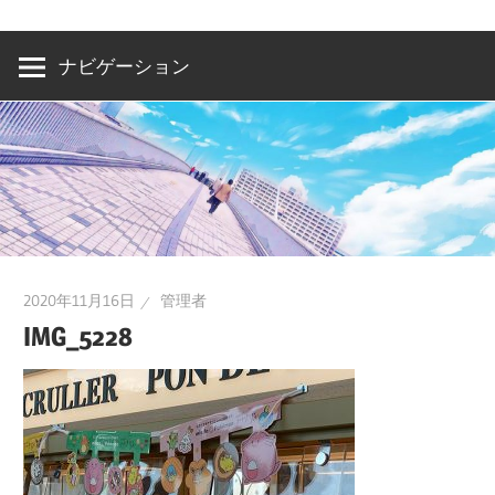
洲・
有
ナビゲーション
明・
と
き
ど
き
お
台
2020年11月16日
管理者
場
IMG_5228
～