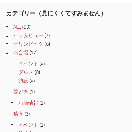
記
ナ
事:
カテゴリー（見にくくてすみません）
ビ
ALL
(50)
ゲ
インタビュー
(7)
ー
オリンピック
(6)
シ
お台場
(17)
ョ
イベント
(4)
グルメ
(8)
ン
施設
(4)
勝どき
(1)
お店情報
(1)
晴海
(3)
イベント
(1)