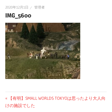
2020年12月1日
管理者
IMG_5600
投
前
【有明】SMALL WORLDS TOKYOは思ったより大人向
の
けの施設でした
稿