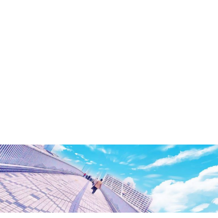
洲・
有
明・
と
き
ど
き
お
台
場
～