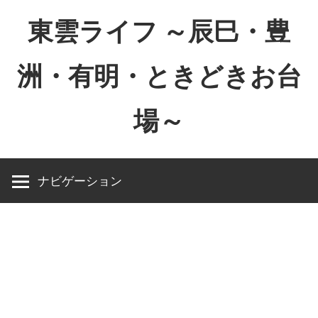
コ
東雲ライフ ～辰巳・豊
ン
テ
洲・有明・ときどきお台
ン
ツ
場～
へ
ス
東
キ
雲
ッ
ナビゲーション
ラ
プ
イ
フ
～
辰
巳・
豊