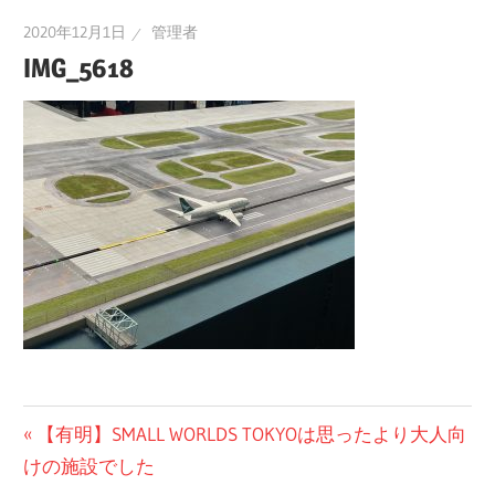
2020年12月1日
管理者
IMG_5618
投
前
【有明】SMALL WORLDS TOKYOは思ったより大人向
の
けの施設でした
稿