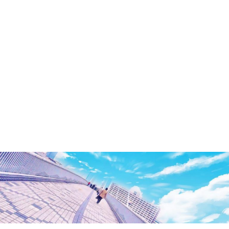
洲・
有
明・
と
き
ど
き
お
台
場
～