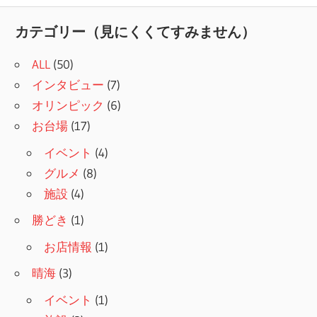
記
ナ
事:
カテゴリー（見にくくてすみません）
ビ
ALL
(50)
ゲ
インタビュー
(7)
ー
オリンピック
(6)
シ
お台場
(17)
ョ
イベント
(4)
グルメ
(8)
ン
施設
(4)
勝どき
(1)
お店情報
(1)
晴海
(3)
イベント
(1)