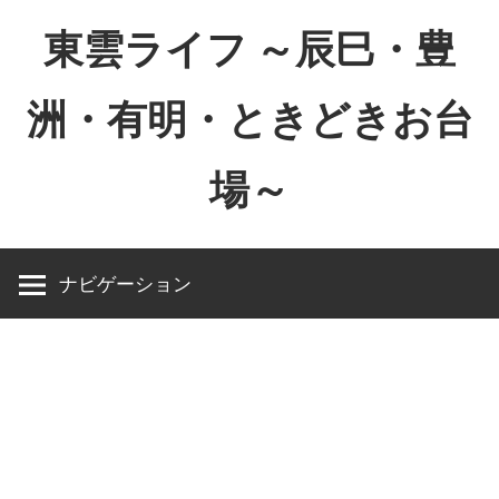
コ
東雲ライフ ～辰巳・豊
ン
テ
洲・有明・ときどきお台
ン
ツ
場～
へ
ス
東
キ
雲
ッ
ナビゲーション
ラ
プ
イ
フ
～
辰
巳・
豊