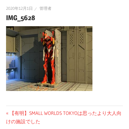
2020年12月1日
管理者
IMG_5628
投
前
【有明】SMALL WORLDS TOKYOは思ったより大人向
の
けの施設でした
稿