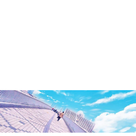
洲・
有
明・
と
き
ど
き
お
台
場
～