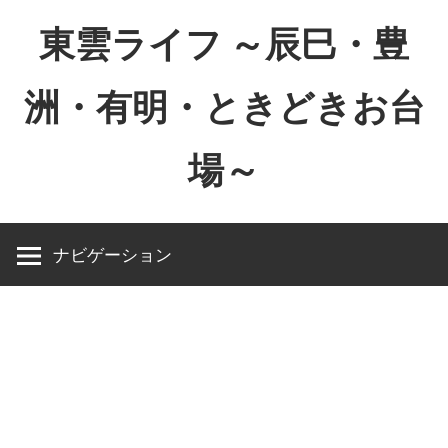
コ
東雲ライフ ～辰巳・豊
ン
テ
洲・有明・ときどきお台
ン
ツ
場～
へ
ス
東
キ
雲
ッ
ナビゲーション
ラ
プ
イ
フ
～
辰
巳・
豊