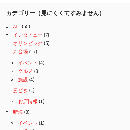
記
ナ
事:
カテゴリー（見にくくてすみません）
ビ
ALL
(50)
ゲ
インタビュー
(7)
ー
オリンピック
(6)
シ
お台場
(17)
ョ
イベント
(4)
グルメ
(8)
ン
施設
(4)
勝どき
(1)
お店情報
(1)
晴海
(3)
イベント
(1)