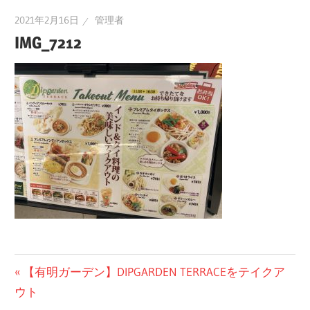
2021年2月16日
管理者
IMG_7212
投
前
【有明ガーデン】DIPGARDEN TERRACEをテイクア
の
ウト
稿