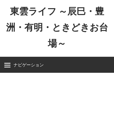
コ
東雲ライフ ～辰巳・豊
ン
テ
洲・有明・ときどきお台
ン
ツ
場～
へ
ス
東
キ
雲
ッ
ナビゲーション
ラ
プ
イ
フ
～
辰
巳・
豊