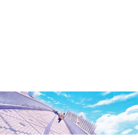
洲・
有
明・
と
き
ど
き
お
台
場
～