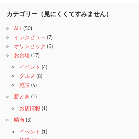
記
ナ
事:
カテゴリー（見にくくてすみません）
ビ
ALL
(50)
ゲ
インタビュー
(7)
ー
オリンピック
(6)
シ
お台場
(17)
ョ
イベント
(4)
グルメ
(8)
ン
施設
(4)
勝どき
(1)
お店情報
(1)
晴海
(3)
イベント
(1)