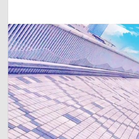
明・
と
き
ど
き
お
台
場
～