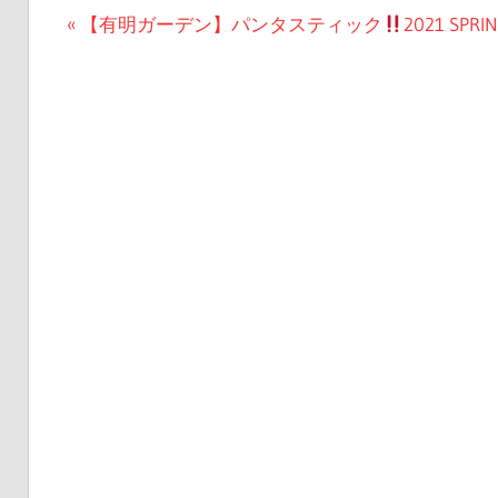
投
前
【有明ガーデン】パンタスティック
2021 S
の
稿
記
ナ
事:
ビ
ゲ
ー
シ
ョ
ン