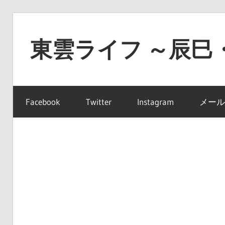
コ
ン
東雲ライフ ～辰巳
テ
ン
東
ツ
雲
へ
Facebook
Twitter
Instagram
メール
ラ
ス
イ
キ
フ
ッ
～
プ
辰
巳・
豊
洲・
有