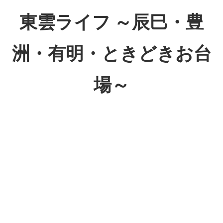
コ
東雲ライフ ～辰巳・豊
ン
テ
洲・有明・ときどきお台
ン
ツ
場～
へ
ス
東
キ
雲
ッ
ラ
プ
イ
フ
～
辰
巳・
豊