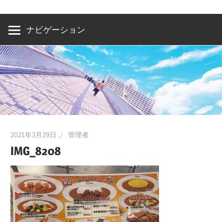
洲・
有
ナビゲーション
明・
と
き
ど
き
お
台
2021年3月29日
管理者
場
IMG_8208
～