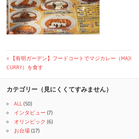
投
前
【有明ガーデン】フードコートでマジカレー（MAJI
の
CURRY）を食す
稿
記
ナ
事:
カテゴリー（見にくくてすみません）
ビ
ALL
(50)
ゲ
インタビュー
(7)
ー
オリンピック
(6)
シ
お台場
(17)