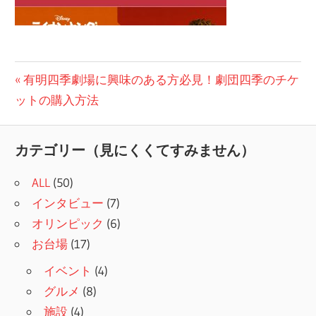
投
前
有明四季劇場に興味のある方必見！劇団四季のチケ
の
ットの購入方法
稿
記
ナ
事:
カテゴリー（見にくくてすみません）
ビ
ALL
(50)
ゲ
インタビュー
(7)
ー
オリンピック
(6)
シ
お台場
(17)
ョ
イベント
(4)
グルメ
(8)
ン
施設
(4)