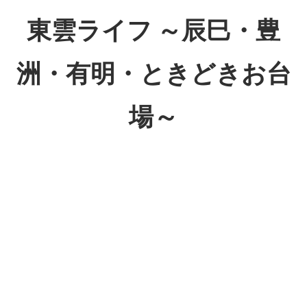
コ
東雲ライフ ～辰巳・豊
ン
テ
洲・有明・ときどきお台
ン
ツ
場～
へ
ス
東
キ
雲
ッ
ラ
プ
イ
フ
～
辰
巳・
豊