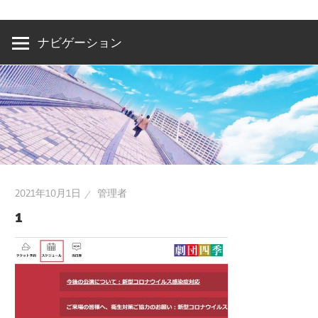
洲・
有
ナビゲーション
明・
と
き
ど
き
お
台
2021年10月1日
管理者
場
1
～