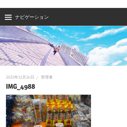
洲・
有
ナビゲーション
明・
と
き
ど
き
お
台
2021年11月24日
管理者
場
IMG_4988
～