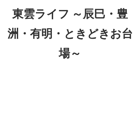
コ
東雲ライフ ～辰巳・豊
ン
テ
洲・有明・ときどきお台
ン
ツ
場～
へ
ス
東
キ
雲
ッ
ラ
プ
イ
フ
～
辰
巳・
豊