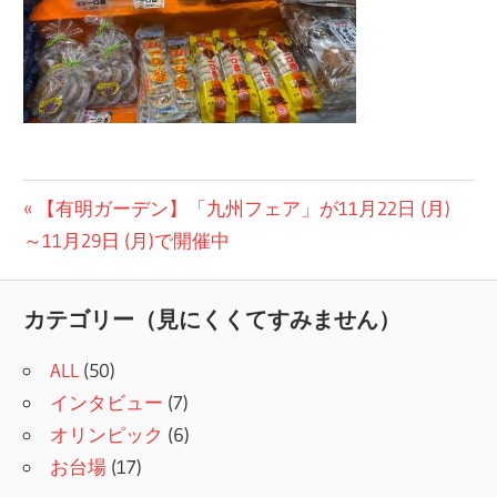
投
前
【有明ガーデン】「九州フェア」が11月22日 (月)
の
～11月29日 (月)で開催中
稿
記
ナ
事:
カテゴリー（見にくくてすみません）
ビ
ALL
(50)
ゲ
インタビュー
(7)
ー
オリンピック
(6)
シ
お台場
(17)