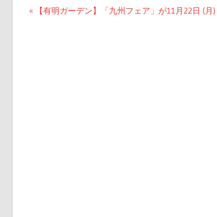
投
前
【有明ガーデン】「九州フェア」が11月22日 (月) ～
の
稿
記
ナ
事:
ビ
ゲ
ー
シ
ョ
ン