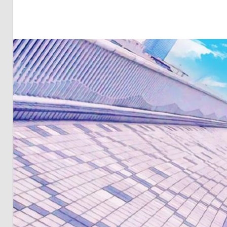
明・
と
き
ど
き
お
台
場
～