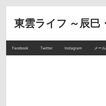
コ
ン
東雲ライフ ～辰巳
テ
ン
東
ツ
雲
へ
Facebook
Twitter
Instagram
メール
ラ
ス
イ
キ
フ
ッ
～
プ
辰
巳・
豊
洲・
有