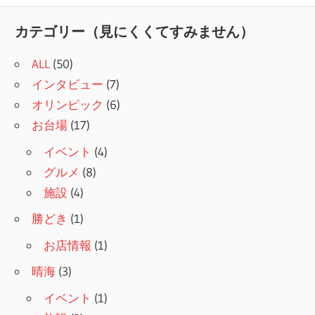
記
ナ
事:
カテゴリー（見にくくてすみません）
ビ
ALL
(50)
ゲ
インタビュー
(7)
ー
オリンピック
(6)
シ
お台場
(17)
ョ
イベント
(4)
グルメ
(8)
ン
施設
(4)
勝どき
(1)
お店情報
(1)
晴海
(3)
イベント
(1)