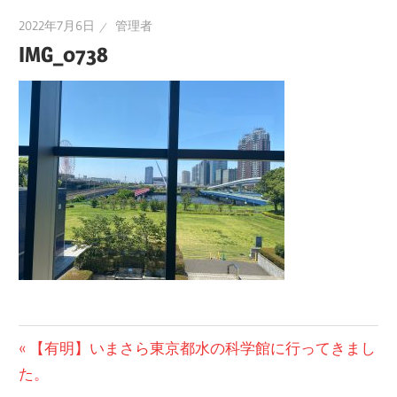
2022年7月6日
管理者
IMG_0738
投
前
【有明】いまさら東京都水の科学館に行ってきまし
の
た。
稿