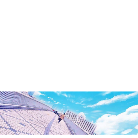
洲・
有
明・
と
き
ど
き
お
台
場
～