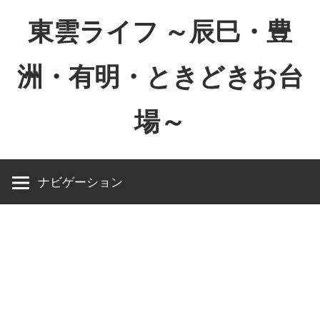
コ
東雲ライフ ～辰巳・豊
ン
テ
洲・有明・ときどきお台
ン
ツ
場～
へ
ス
東
キ
雲
ッ
ナビゲーション
ラ
プ
イ
フ
～
辰
巳・
豊