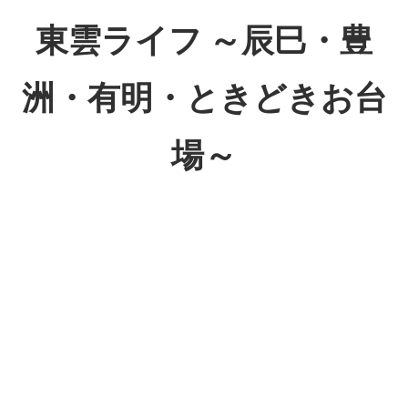
コ
東雲ライフ ～辰巳・豊
ン
テ
洲・有明・ときどきお台
ン
ツ
場～
へ
ス
東
キ
雲
ッ
ラ
プ
イ
フ
～
辰
巳・
豊