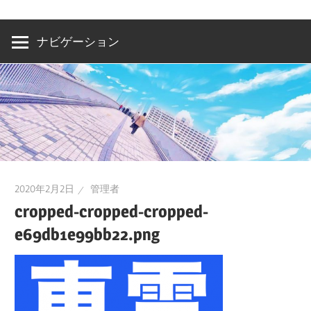
洲・
有
ナビゲーション
明・
と
き
ど
き
お
台
2020年2月2日
管理者
場
cropped-cropped-cropped-
～
e69db1e99bb22.png