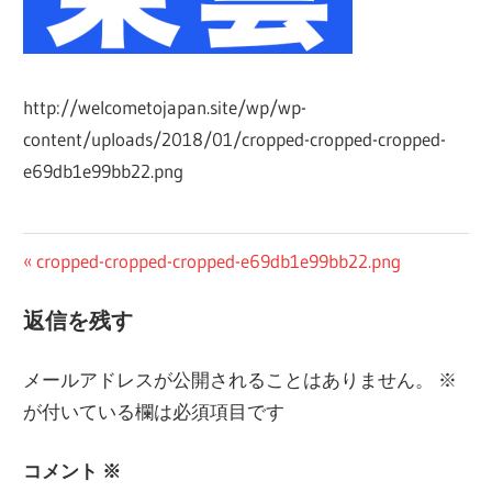
http://welcometojapan.site/wp/wp-
content/uploads/2018/01/cropped-cropped-cropped-
e69db1e99bb22.png
投
前
cropped-cropped-cropped-e69db1e99bb22.png
の
稿
返信を残す
記
ナ
事:
メールアドレスが公開されることはありません。
※
ビ
が付いている欄は必須項目です
ゲ
コメント
※
ー