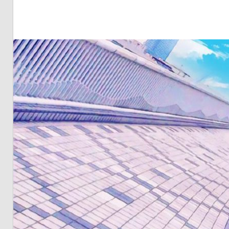
明・
と
き
ど
き
お
台
場
～