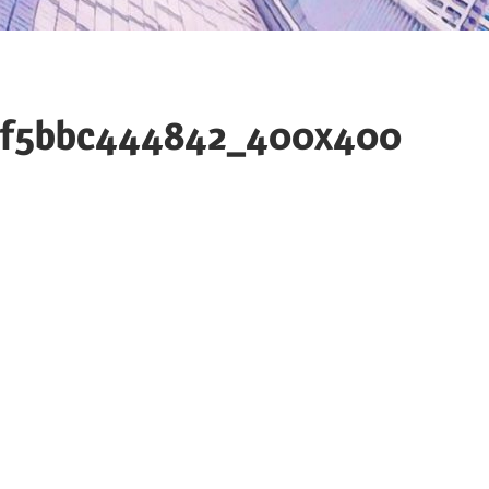
8f5bbc444842_400x400