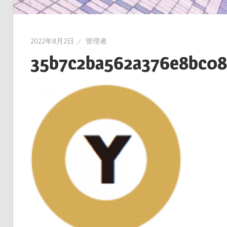
2022年8月2日
管理者
35b7c2ba562a376e8bc0