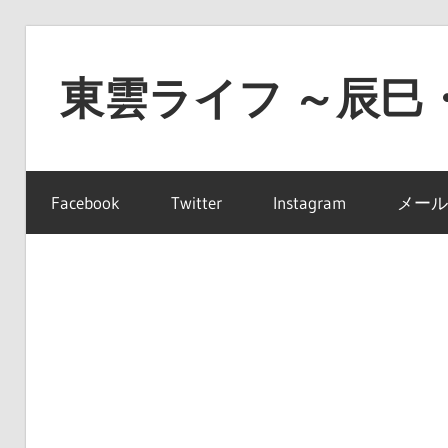
コ
ン
東雲ライフ ～辰巳
テ
ン
東
ツ
雲
へ
Facebook
Twitter
Instagram
メール
ラ
ス
イ
キ
フ
ッ
～
プ
辰
巳・
豊
洲・
有