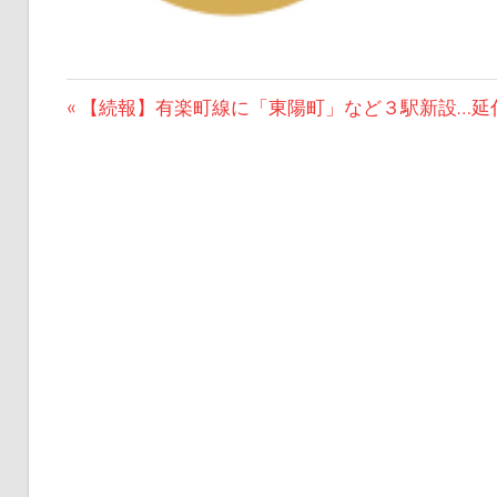
投
前
【続報】有楽町線に「東陽町」など３駅新設…延
の
稿
記
ナ
事:
ビ
ゲ
ー
シ
ョ
ン