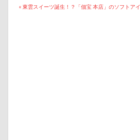
投
前
東雲スイーツ誕生！？「佃宝 本店」のソフトア
の
稿
記
ナ
事:
ビ
ゲ
ー
シ
ョ
ン