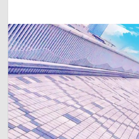
明・
と
き
ど
き
お
台
場
～