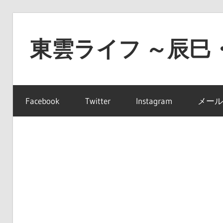
コ
ン
東雲ライフ ～辰巳
テ
ン
東
ツ
雲
へ
Facebook
Twitter
Instagram
メール
ラ
ス
イ
キ
フ
ッ
～
プ
辰
巳・
豊
洲・
有