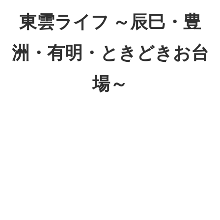
コ
東雲ライフ ～辰巳・豊
ン
テ
洲・有明・ときどきお台
ン
ツ
場～
へ
ス
東
キ
雲
ッ
ラ
プ
イ
フ
～
辰
巳・
豊