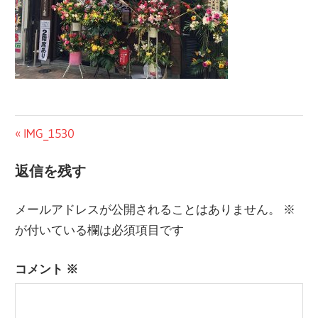
投
前
IMG_1530
の
稿
返信を残す
記
ナ
事:
メールアドレスが公開されることはありません。
※
ビ
が付いている欄は必須項目です
ゲ
コメント
※
ー
シ