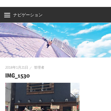
洲・
有
ナビゲーション
明・
と
き
ど
き
お
台
2018年1月21日
管理者
場
IMG_1530
～