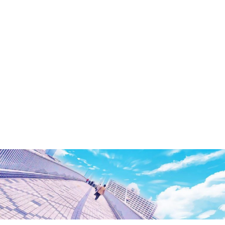
洲・
有
明・
と
き
ど
き
お
台
場
～