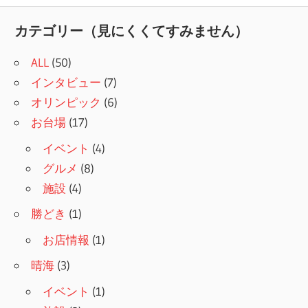
記
ナ
事:
カテゴリー（見にくくてすみません）
ビ
ALL
(50)
ゲ
インタビュー
(7)
ー
オリンピック
(6)
シ
お台場
(17)
ョ
イベント
(4)
グルメ
(8)
ン
施設
(4)
勝どき
(1)
お店情報
(1)
晴海
(3)
イベント
(1)