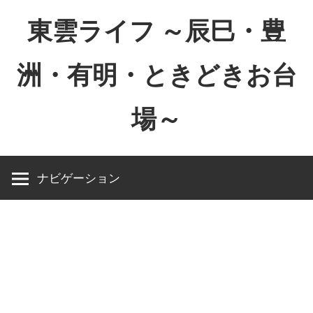
コ
東雲ライフ ～辰巳・豊
ン
テ
洲・有明・ときどきお台
ン
ツ
場～
へ
ス
東
キ
雲
ッ
ナビゲーション
ラ
プ
イ
フ
～
辰
巳・
豊