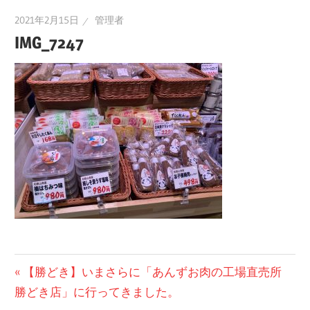
2021年2月15日
管理者
IMG_7247
投
前
【勝どき】いまさらに「あんずお肉の工場直売所
の
勝どき店」に行ってきました。
稿