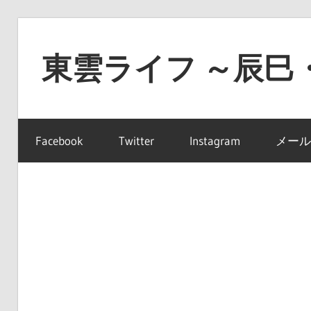
コ
ン
東雲ライフ ～辰巳
テ
ン
東
ツ
雲
へ
Facebook
Twitter
Instagram
メール
ラ
ス
イ
キ
フ
ッ
～
プ
辰
巳・
豊
洲・
有