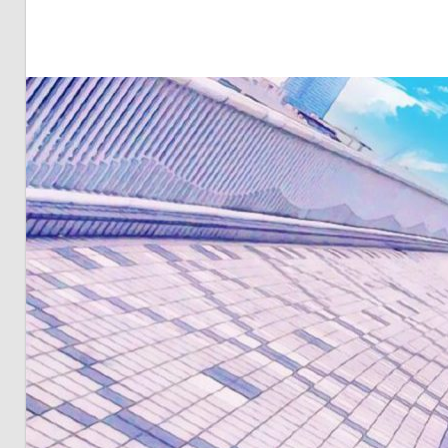
明・
と
き
ど
き
お
台
場
～