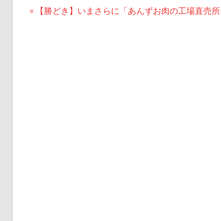
投
前
【勝どき】いまさらに「あんずお肉の工場直売所
の
稿
記
ナ
事:
ビ
ゲ
ー
シ
ョ
ン