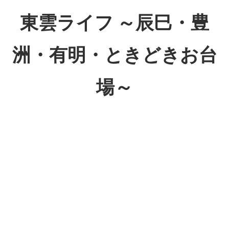
コ
東雲ライフ ～辰巳・豊
ン
テ
洲・有明・ときどきお台
ン
ツ
場～
へ
ス
東
キ
雲
ッ
ラ
プ
イ
フ
～
辰
巳・
豊