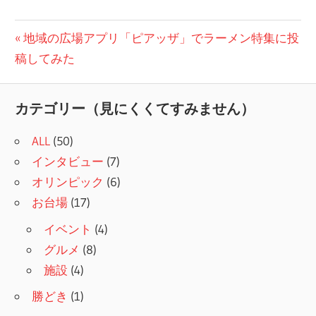
投
前
地域の広場アプリ「ピアッザ」でラーメン特集に投
の
稿してみた
稿
記
ナ
事:
カテゴリー（見にくくてすみません）
ビ
ALL
(50)
ゲ
インタビュー
(7)
ー
オリンピック
(6)
シ
お台場
(17)
ョ
イベント
(4)
グルメ
(8)
ン
施設
(4)
勝どき
(1)