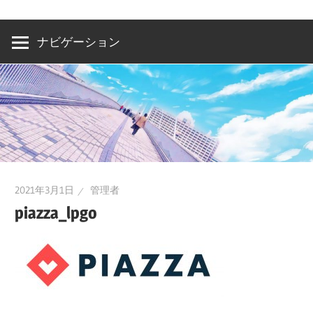
洲・
有
ナビゲーション
明・
と
き
ど
き
お
台
2021年3月1日
管理者
場
piazza_lpgo
～