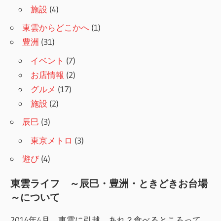
施設
(4)
東雲からどこかへ
(1)
豊洲
(31)
イベント
(7)
お店情報
(2)
グルメ
(17)
施設
(2)
辰巳
(3)
東京メトロ
(3)
遊び
(4)
東雲ライフ ～辰巳・豊洲・ときどきお台場
～について
2014年4月、東雲に引越。あれ？食べるところって