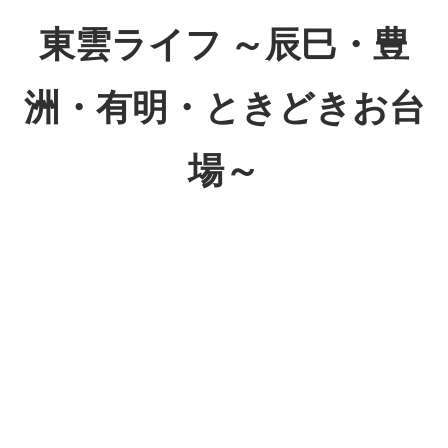
コ
東雲ライフ ～辰巳・豊
ン
テ
洲・有明・ときどきお台
ン
ツ
場～
へ
ス
東
キ
雲
ッ
ラ
プ
イ
フ
～
辰
巳・
豊