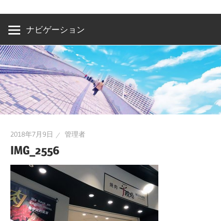
洲・
有
ナビゲーション
明・
と
き
ど
き
お
台
2018年7月9日
管理者
場
IMG_2556
～