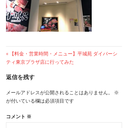
投
前
【料金・営業時間・メニュー】平城苑 ダイバーシ
の
ティ東京プラザ店に行ってみた
稿
記
ナ
返信を残す
事:
ビ
メールアドレスが公開されることはありません。
※
ゲ
が付いている欄は必須項目です
ー
コメント
※
シ