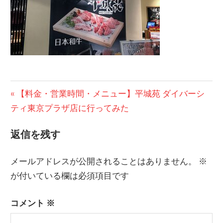
投
前
【料金・営業時間・メニュー】平城苑 ダイバーシ
の
ティ東京プラザ店に行ってみた
稿
記
ナ
返信を残す
事:
ビ
メールアドレスが公開されることはありません。
※
ゲ
が付いている欄は必須項目です
ー
コメント
※
シ