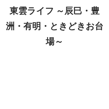
コ
東雲ライフ ～辰巳・豊
ン
テ
洲・有明・ときどきお台
ン
ツ
場～
へ
ス
東
キ
雲
ッ
ラ
プ
イ
フ
～
辰
巳・
豊