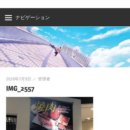
洲・
有
ナビゲーション
明・
と
き
ど
き
お
台
2018年7月9日
管理者
場
IMG_2557
～