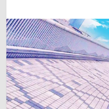
明・
と
き
ど
き
お
台
場
～