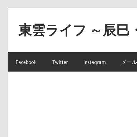
コ
ン
東雲ライフ ～辰巳
テ
ン
東
ツ
雲
へ
Facebook
Twitter
Instagram
メール
ラ
ス
イ
キ
フ
ッ
～
プ
辰
巳・
豊
洲・
有