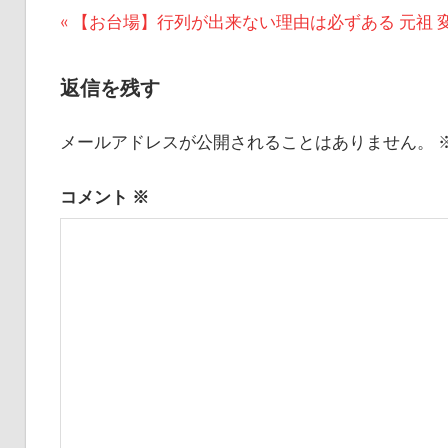
投
前
【お台場】行列が出来ない理由は必ずある 元祖 
の
稿
記
返信を残す
ナ
事:
ビ
メールアドレスが公開されることはありません。
ゲ
コメント
※
ー
シ
ョ
ン