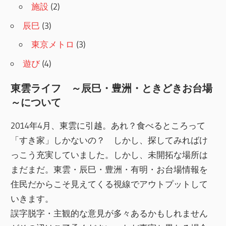
施設
(2)
辰巳
(3)
東京メトロ
(3)
遊び
(4)
東雲ライフ ～辰巳・豊洲・ときどきお台場
～について
2014年4月、東雲に引越。あれ？食べるところって
「すき家」しかないの？ しかし、探してみればけ
っこう充実していました。しかし、未開拓な場所は
まだまだ。東雲・辰巳・豊洲・有明・お台場情報を
住民だからこそ見えてくる視線でアウトプットして
いきます。
誤字脱字・主観的な意見が多々あるかもしれません