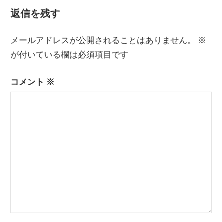
記
ナ
返信を残す
事:
ビ
メールアドレスが公開されることはありません。
※
ゲ
が付いている欄は必須項目です
ー
コメント
※
シ
ョ
ン