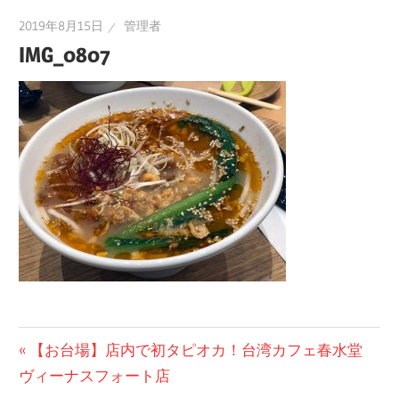
2019年8月15日
管理者
IMG_0807
投
前
【お台場】店内で初タピオカ！台湾カフェ春水堂
の
ヴィーナスフォート店
稿