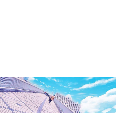
洲・
有
明・
と
き
ど
き
お
台
場
～