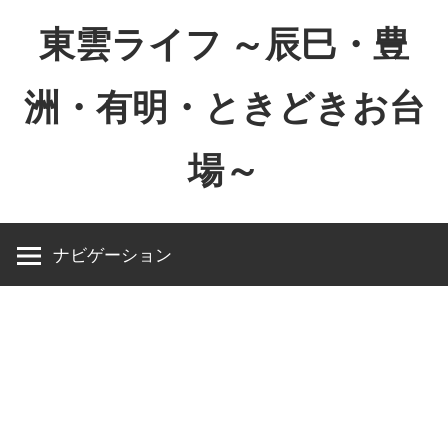
コ
東雲ライフ ～辰巳・豊
ン
テ
洲・有明・ときどきお台
ン
ツ
場～
へ
ス
東
キ
雲
ッ
ナビゲーション
ラ
プ
イ
フ
～
辰
巳・
豊