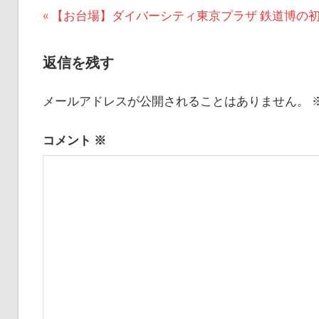
投
前
【お台場】ダイバーシティ東京プラザ 鉄道博の
の
稿
記
返信を残す
ナ
事:
ビ
メールアドレスが公開されることはありません。
ゲ
コメント
※
ー
シ
ョ
ン