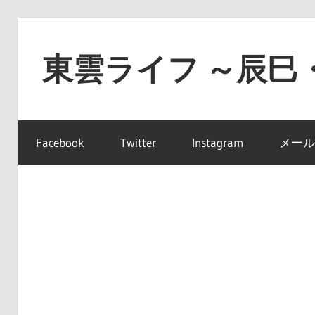
コ
ン
東雲ライフ ～辰巳
テ
ン
東
ツ
雲
へ
Facebook
Twitter
Instagram
メール
ラ
ス
イ
キ
フ
ッ
～
プ
辰
巳・
豊
洲・
有