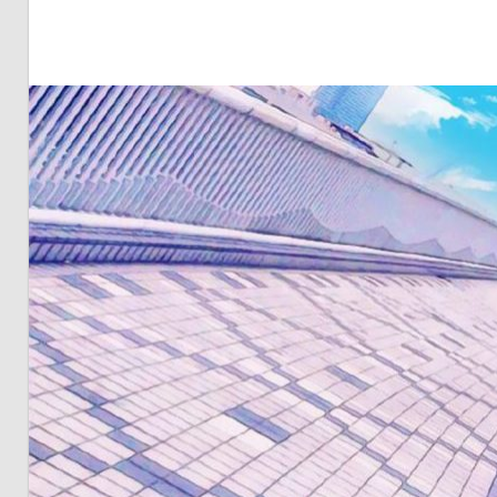
明・
と
き
ど
き
お
台
場
～