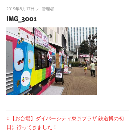
2019年8月17日
管理者
IMG_3001
投
前
【お台場】ダイバーシティ東京プラザ 鉄道博の初
の
日に行ってきました！
稿