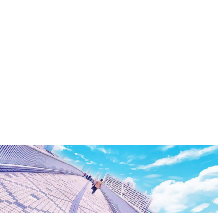
洲・
有
明・
と
き
ど
き
お
台
場
～