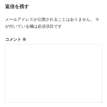
記
ナ
返信を残す
事:
ビ
メールアドレスが公開されることはありません。
※
ゲ
が付いている欄は必須項目です
ー
コメント
※
シ
ョ
ン