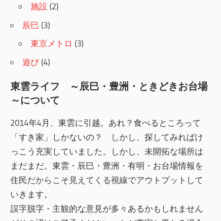
施設
(2)
辰巳
(3)
東京メトロ
(3)
遊び
(4)
東雲ライフ ～辰巳・豊洲・ときどきお台場
～について
2014年4月、東雲に引越。あれ？食べるところって
「すき家」しかないの？ しかし、探してみればけ
っこう充実していました。しかし、未開拓な場所は
まだまだ。東雲・辰巳・豊洲・有明・お台場情報を
住民だからこそ見えてくる視線でアウトプットして
いきます。
誤字脱字・主観的な意見が多々あるかもしれません