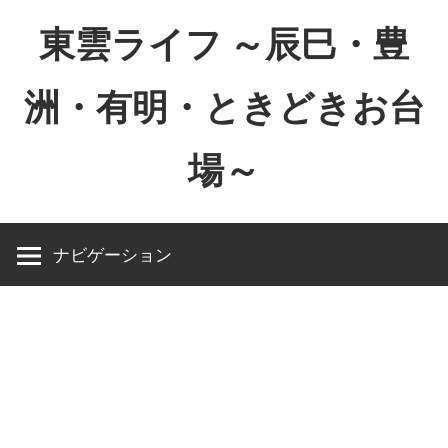
コ
東雲ライフ ～辰巳・豊
ン
テ
洲・有明・ときどきお台
ン
ツ
場～
へ
ス
東
キ
雲
ッ
ナビゲーション
ラ
プ
イ
フ
～
辰
巳・
豊