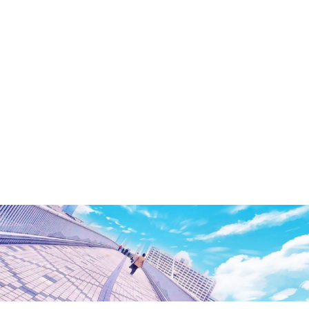
洲・
有
明・
と
き
ど
き
お
台
場
～