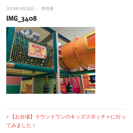
2019年9月28日
管理者
IMG_3408
投
前
【お台場】ラウンドワンのキッズスポッチャに行っ
の
てみました！
稿