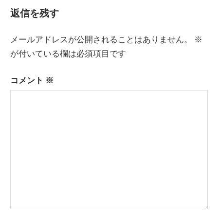
記
ナ
返信を残す
事:
ビ
メールアドレスが公開されることはありません。
※
ゲ
が付いている欄は必須項目です
ー
コメント
※
シ
ョ
ン