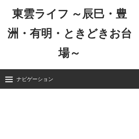
コ
東雲ライフ ～辰巳・豊
ン
テ
洲・有明・ときどきお台
ン
ツ
場～
へ
ス
東
キ
雲
ッ
ナビゲーション
ラ
プ
イ
フ
～
辰
巳・
豊