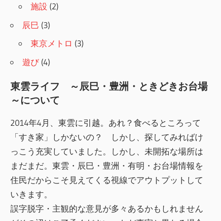
施設
(2)
辰巳
(3)
東京メトロ
(3)
遊び
(4)
東雲ライフ ～辰巳・豊洲・ときどきお台場
～について
2014年4月、東雲に引越。あれ？食べるところって
「すき家」しかないの？ しかし、探してみればけ
っこう充実していました。しかし、未開拓な場所は
まだまだ。東雲・辰巳・豊洲・有明・お台場情報を
住民だからこそ見えてくる視線でアウトプットして
いきます。
誤字脱字・主観的な意見が多々あるかもしれません