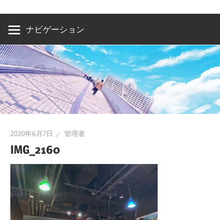
洲・
有
ナビゲーション
明・
と
き
ど
き
お
台
2020年6月7日
管理者
場
IMG_2160
～