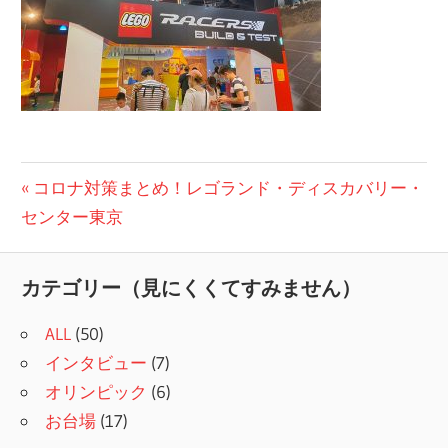
投
前
コロナ対策まとめ！レゴランド・ディスカバリー・
の
センター東京
稿
記
ナ
事:
カテゴリー（見にくくてすみません）
ビ
ALL
(50)
ゲ
インタビュー
(7)
ー
オリンピック
(6)
シ
お台場
(17)