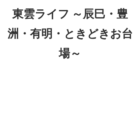
コ
東雲ライフ ～辰巳・豊
ン
テ
洲・有明・ときどきお台
ン
ツ
場～
へ
ス
東
キ
雲
ッ
ラ
プ
イ
フ
～
辰
巳・
豊