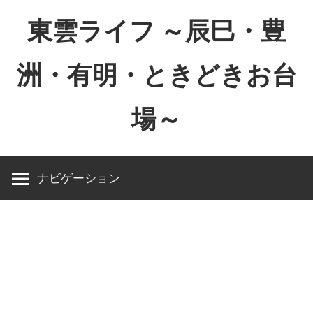
コ
東雲ライフ ～辰巳・豊
ン
テ
洲・有明・ときどきお台
ン
ツ
場～
へ
ス
東
キ
雲
ッ
ナビゲーション
ラ
プ
イ
フ
～
辰
巳・
豊