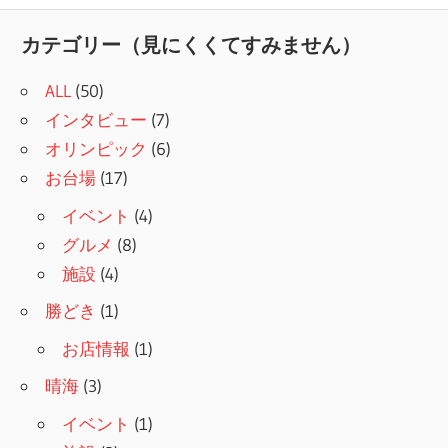
記
ナ
事:
カテゴリー（見にくくてすみません）
ビ
ALL
(50)
ゲ
インタビュー
(7)
ー
オリンピック
(6)
シ
お台場
(17)
ョ
イベント
(4)
グルメ
(8)
ン
施設
(4)
勝どき
(1)
お店情報
(1)
晴海
(3)
イベント
(1)