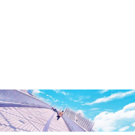
洲・
有
明・
と
き
ど
き
お
台
場
～