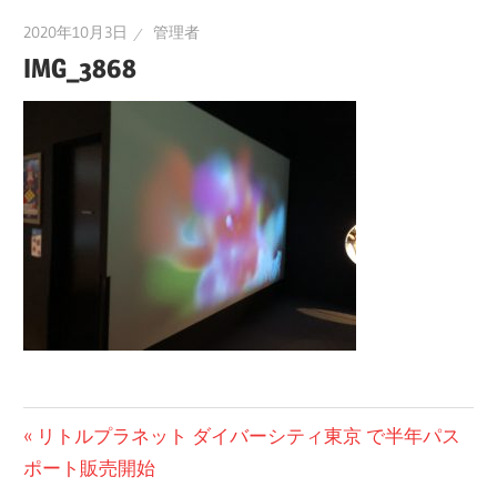
2020年10月3日
管理者
IMG_3868
投
前
リトルプラネット ダイバーシティ東京 で半年パス
の
ポート販売開始
稿