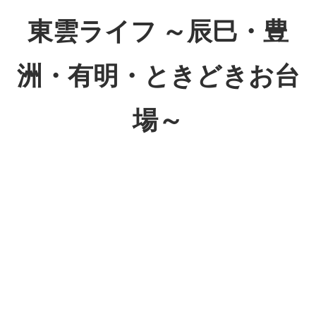
コ
東雲ライフ ～辰巳・豊
ン
テ
洲・有明・ときどきお台
ン
ツ
場～
へ
ス
東
キ
雲
ッ
ラ
プ
イ
フ
～
辰
巳・
豊