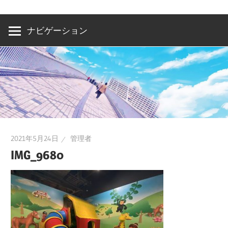
洲・
有
ナビゲーション
明・
と
き
ど
き
お
台
2021年5月24日
管理者
場
IMG_9680
～