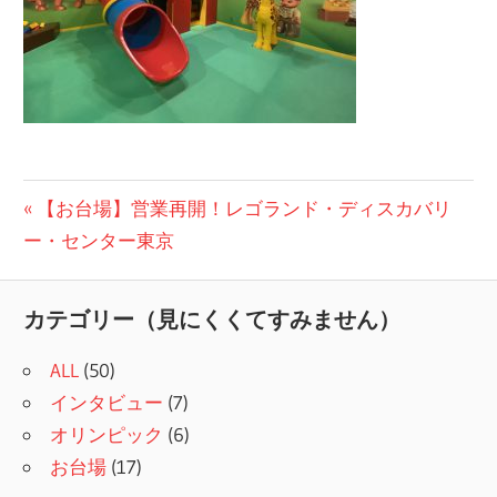
投
前
【お台場】営業再開！レゴランド・ディスカバリ
の
ー・センター東京
稿
記
ナ
事:
カテゴリー（見にくくてすみません）
ビ
ALL
(50)
ゲ
インタビュー
(7)
ー
オリンピック
(6)
シ
お台場
(17)