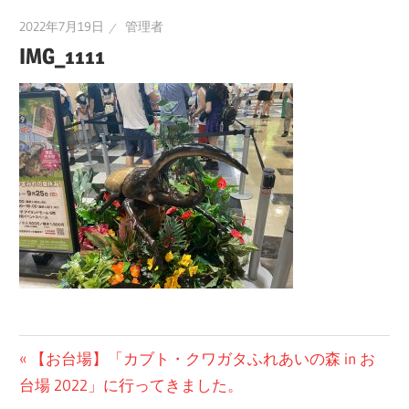
2022年7月19日
管理者
IMG_1111
投
前
【お台場】「カブト・クワガタふれあいの森 in お
の
台場 2022」に行ってきました。
稿