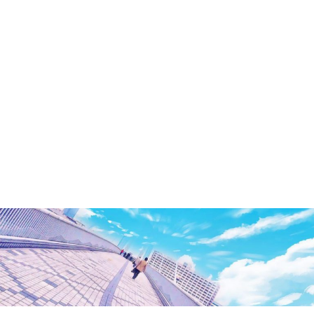
洲・
有
明・
と
き
ど
き
お
台
場
～