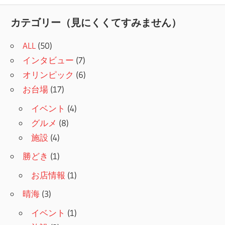
記
ナ
事:
カテゴリー（見にくくてすみません）
ビ
ALL
(50)
ゲ
インタビュー
(7)
ー
オリンピック
(6)
シ
お台場
(17)
ョ
イベント
(4)
グルメ
(8)
ン
施設
(4)
勝どき
(1)
お店情報
(1)
晴海
(3)
イベント
(1)