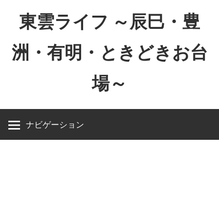
コ
東雲ライフ ～辰巳・豊
ン
テ
洲・有明・ときどきお台
ン
ツ
場～
へ
ス
東
キ
雲
ッ
ナビゲーション
ラ
プ
イ
フ
～
辰
巳・
豊