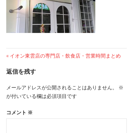
投
前
イオン東雲店の専門店・飲食店・営業時間まとめ
の
稿
返信を残す
記
ナ
事:
メールアドレスが公開されることはありません。
※
ビ
が付いている欄は必須項目です
ゲ
コメント
※
ー
シ