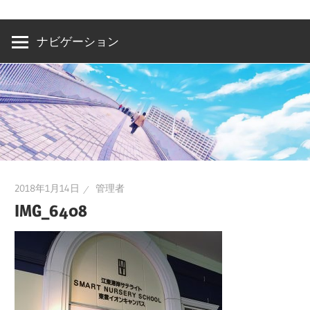
洲・
有
ナビゲーション
明・
と
き
ど
き
お
台
2018年1月14日
管理者
場
IMG_6408
～