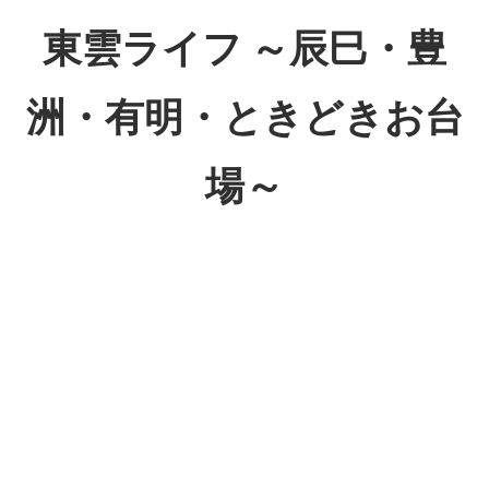
コ
東雲ライフ ～辰巳・豊
ン
テ
洲・有明・ときどきお台
ン
ツ
場～
へ
ス
東
キ
雲
ッ
ラ
プ
イ
フ
～
辰
巳・
豊