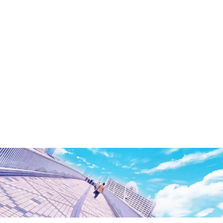
洲・
有
明・
と
き
ど
き
お
台
場
～