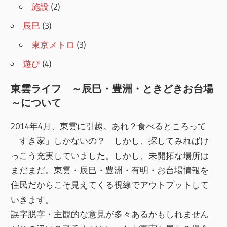
施設
(2)
辰巳
(3)
東京メトロ
(3)
遊び
(4)
東雲ライフ ～辰巳・豊洲・ときどきお台場
～について
2014年4月、東雲に引越。あれ？食べるところって
「すき家」しかないの？ しかし、探してみればけ
っこう充実していました。しかし、未開拓な場所は
まだまだ。東雲・辰巳・豊洲・有明・お台場情報を
住民だからこそ見えてくる視線でアウトプットして
いきます。
誤字脱字・主観的な意見が多々あるかもしれません