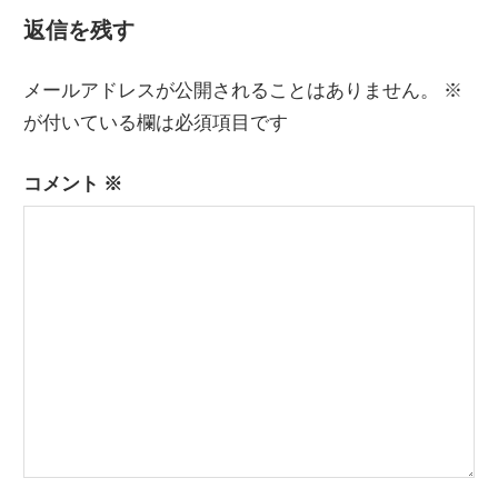
記
ナ
返信を残す
事:
ビ
メールアドレスが公開されることはありません。
※
ゲ
が付いている欄は必須項目です
ー
コメント
※
シ
ョ
ン