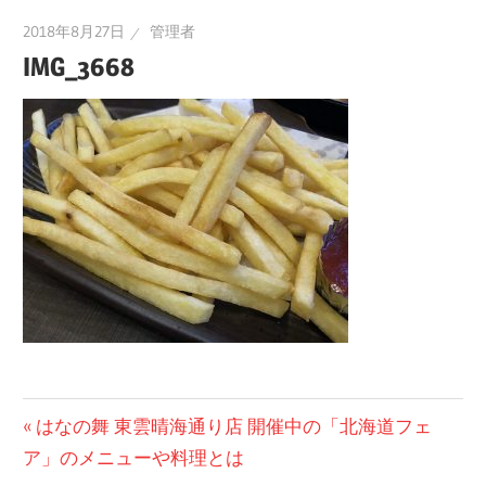
2018年8月27日
管理者
IMG_3668
投
前
はなの舞 東雲晴海通り店 開催中の「北海道フェ
の
ア」のメニューや料理とは
稿