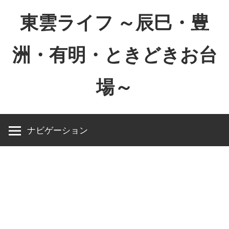
コ
東雲ライフ ～辰巳・豊
ン
テ
洲・有明・ときどきお台
ン
ツ
場～
へ
ス
東
キ
雲
ッ
ナビゲーション
ラ
プ
イ
フ
～
辰
巳・
豊