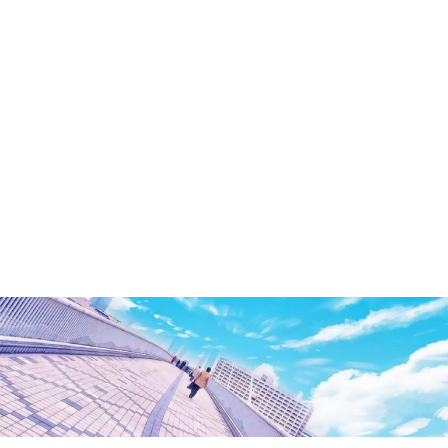
洲・
有
明・
と
き
ど
き
お
台
場
～