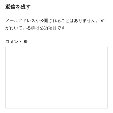
記
ナ
返信を残す
事:
ビ
メールアドレスが公開されることはありません。
※
ゲ
が付いている欄は必須項目です
ー
コメント
※
シ
ョ
ン