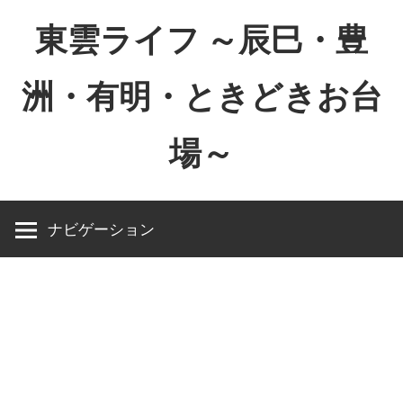
コ
東雲ライフ ～辰巳・豊
ン
テ
洲・有明・ときどきお台
ン
ツ
場～
へ
ス
東
キ
雲
ッ
ナビゲーション
ラ
プ
イ
フ
～
辰
巳・
豊