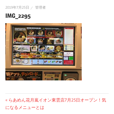
2019年7月25日
管理者
IMG_2295
投
前
らあめん花月嵐イオン東雲店7月25日オープン！気
の
になるメニューとは
稿