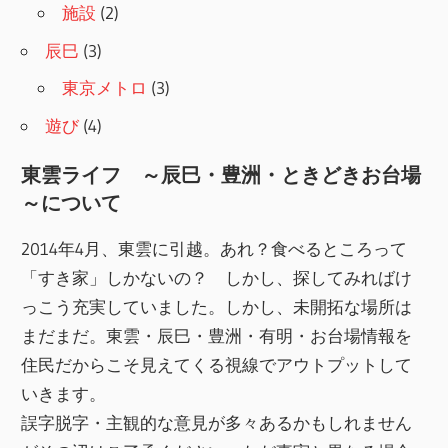
施設
(2)
辰巳
(3)
東京メトロ
(3)
遊び
(4)
東雲ライフ ～辰巳・豊洲・ときどきお台場
～について
2014年4月、東雲に引越。あれ？食べるところって
「すき家」しかないの？ しかし、探してみればけ
っこう充実していました。しかし、未開拓な場所は
まだまだ。東雲・辰巳・豊洲・有明・お台場情報を
住民だからこそ見えてくる視線でアウトプットして
いきます。
誤字脱字・主観的な意見が多々あるかもしれません