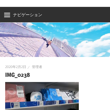
洲・
有
ナビゲーション
明・
と
き
ど
き
お
台
2020年2月2日
管理者
場
IMG_0238
～