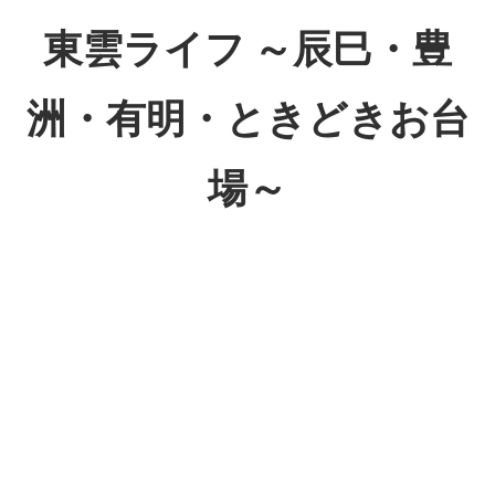
コ
東雲ライフ ～辰巳・豊
ン
テ
洲・有明・ときどきお台
ン
ツ
場～
へ
ス
東
キ
雲
ッ
ラ
プ
イ
フ
～
辰
巳・
豊