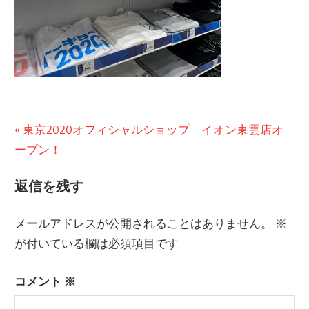
投
前
東京2020オフィシャルショップ イオン東雲店オ
の
ープン！
稿
記
ナ
返信を残す
事:
ビ
メールアドレスが公開されることはありません。
※
ゲ
が付いている欄は必須項目です
ー
コメント
※
シ