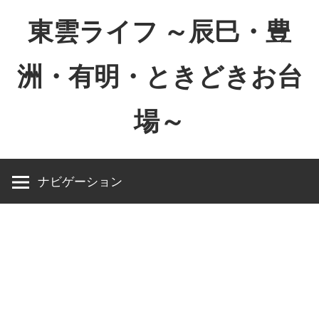
コ
東雲ライフ ～辰巳・豊
ン
テ
洲・有明・ときどきお台
ン
ツ
場～
へ
ス
東
キ
雲
ッ
ナビゲーション
ラ
プ
イ
フ
～
辰
巳・
豊