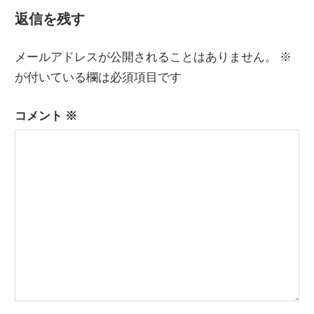
記
ナ
返信を残す
事:
ビ
メールアドレスが公開されることはありません。
※
ゲ
が付いている欄は必須項目です
ー
コメント
※
シ
ョ
ン