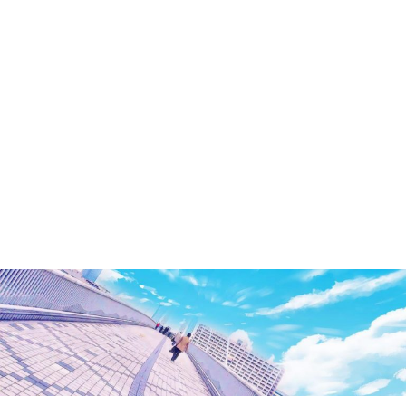
洲・
有
明・
と
き
ど
き
お
台
場
～