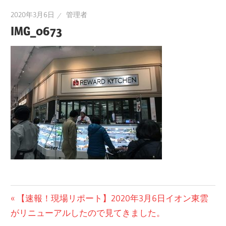
2020年3月6日
管理者
IMG_0673
投
前
【速報！現場リポート】2020年3月6日イオン東雲
の
がリニューアルしたので見てきました。
稿