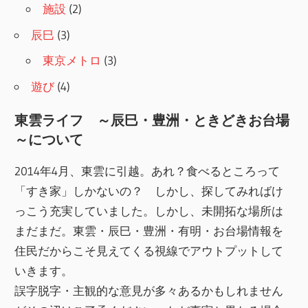
施設
(2)
辰巳
(3)
東京メトロ
(3)
遊び
(4)
東雲ライフ ～辰巳・豊洲・ときどきお台場
～について
2014年4月、東雲に引越。あれ？食べるところって
「すき家」しかないの？ しかし、探してみればけ
っこう充実していました。しかし、未開拓な場所は
まだまだ。東雲・辰巳・豊洲・有明・お台場情報を
住民だからこそ見えてくる視線でアウトプットして
いきます。
誤字脱字・主観的な意見が多々あるかもしれません