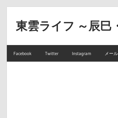
コ
ン
東雲ライフ ～辰巳
テ
ン
東
ツ
雲
へ
Facebook
Twitter
Instagram
メール
ラ
ス
イ
キ
フ
ッ
～
プ
辰
巳・
豊
洲・
有