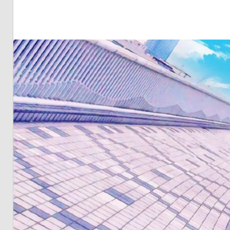
明・
と
き
ど
き
お
台
場
～