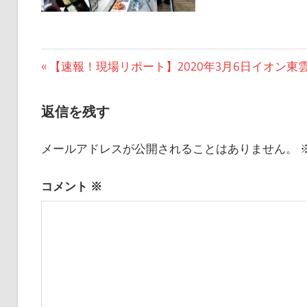
投
前
【速報！現場リポート】2020年3月6日イオン
の
稿
記
返信を残す
ナ
事:
ビ
メールアドレスが公開されることはありません。
ゲ
コメント
※
ー
シ
ョ
ン