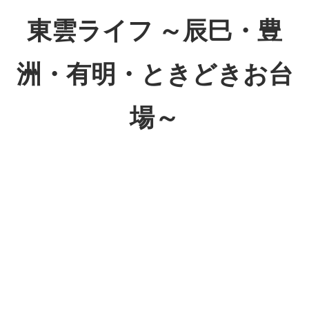
コ
東雲ライフ ～辰巳・豊
ン
テ
洲・有明・ときどきお台
ン
ツ
場～
へ
ス
東
キ
雲
ッ
ラ
プ
イ
フ
～
辰
巳・
豊