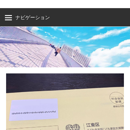
洲・
有
ナビゲーション
明・
と
き
ど
き
お
台
場
～