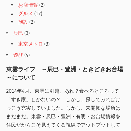
お店情報
(2)
グルメ
(17)
施設
(2)
辰巳
(3)
東京メトロ
(3)
遊び
(4)
東雲ライフ ～辰巳・豊洲・ときどきお台場
～について
2014年4月、東雲に引越。あれ？食べるところって
「すき家」しかないの？ しかし、探してみればけ
っこう充実していました。しかし、未開拓な場所は
まだまだ。東雲・辰巳・豊洲・有明・お台場情報を
住民だからこそ見えてくる視線でアウトプットして