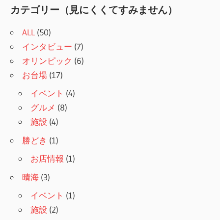
事:
ゲ
カテゴリー（見にくくてすみません）
ー
ALL
(50)
シ
インタビュー
(7)
オリンピック
(6)
ョ
お台場
(17)
ン
イベント
(4)
グルメ
(8)
施設
(4)
勝どき
(1)
お店情報
(1)
晴海
(3)
イベント
(1)
施設
(2)