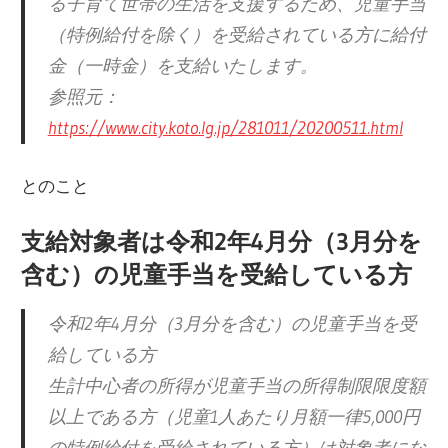
る子育て世帯の生活を支援するため、児童手当
（特例給付を除く）を受給されている方に給付
金（一時金）を支給いたします。
参照元：
https://www.city.koto.lg.jp/281011/20200511.html
とのこと
支給対象者は令和2年4月分（3月分を
含む）の児童手当を受給している方
令和2年4月分（3月分を含む）の児童手当を受
給している方
生計中心者の所得が児童手当の所得制限限度額
以上である方（児童1人あたり月額一律5,000円