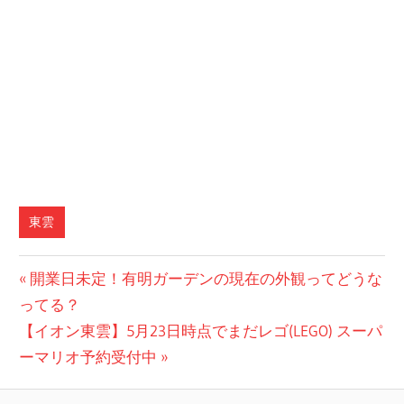
東雲
投
前
開業日未定！有明ガーデンの現在の外観ってどうな
の
ってる？
稿
次
記
【イオン東雲】5月23日時点でまだレゴ(LEGO) スーパ
ナ
の
事:
ーマリオ予約受付中
ビ
記