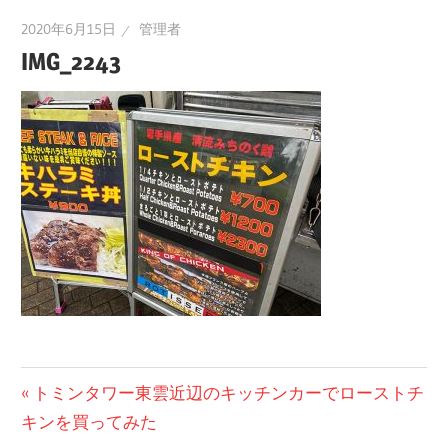
2020年6月15日
管理者
IMG_2243
投
前
トミンタワー東雲近辺のキッチンカーでローストチ
の
キンを買ってみた
稿