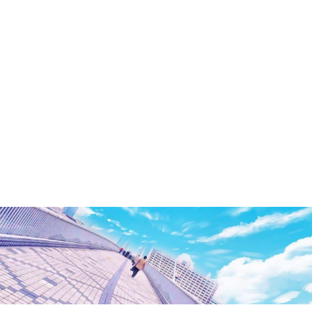
洲・
有
明・
と
き
ど
き
お
台
場
～