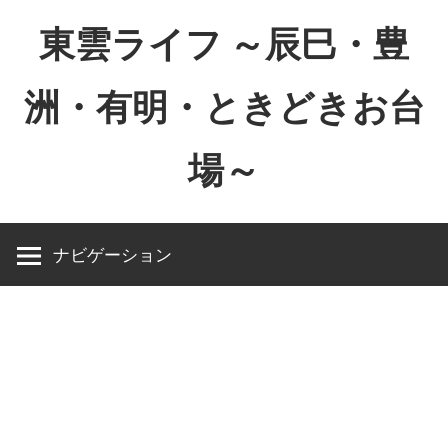
コ
東雲ライフ ～辰巳・豊
ン
テ
洲・有明・ときどきお台
ン
ツ
場～
へ
ス
東
キ
雲
ッ
ナビゲーション
ラ
プ
イ
フ
～
辰
巳・
豊