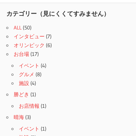
記
ナ
事:
カテゴリー（見にくくてすみません）
ビ
ALL
(50)
ゲ
インタビュー
(7)
ー
オリンピック
(6)
シ
お台場
(17)
ョ
イベント
(4)
グルメ
(8)
ン
施設
(4)
勝どき
(1)
お店情報
(1)
晴海
(3)
イベント
(1)