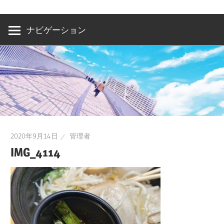
洲・
有
ナビゲーション
明・
と
き
ど
き
お
台
2020年9月14日
管理者
場
IMG_4114
～