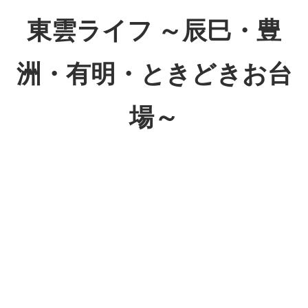
コ
東雲ライフ ～辰巳・豊
ン
テ
洲・有明・ときどきお台
ン
ツ
場～
へ
ス
東
キ
雲
ッ
ラ
プ
イ
フ
～
辰
巳・
豊