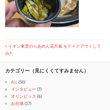
投
前
イオン東雲のらあめん花月嵐 をテイクアウトして
の
みた
稿
記
ナ
事:
カテゴリー（見にくくてすみません）
ビ
ALL
(50)
ゲ
インタビュー
(7)
ー
オリンピック
(6)
シ
お台場
(17)