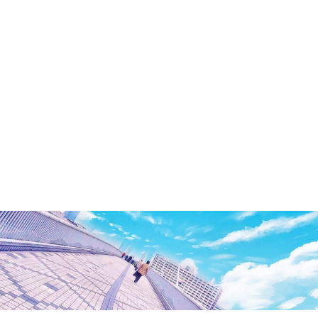
洲・
有
明・
と
き
ど
き
お
台
場
～