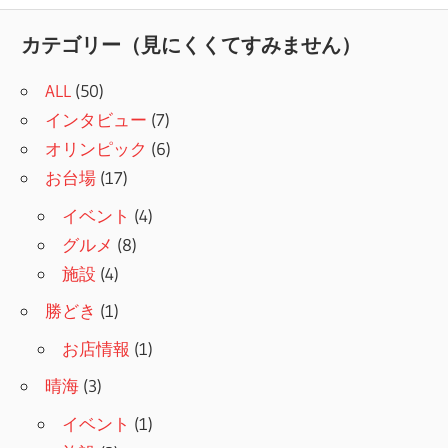
記
ナ
事:
カテゴリー（見にくくてすみません）
ビ
ALL
(50)
ゲ
インタビュー
(7)
ー
オリンピック
(6)
シ
お台場
(17)
ョ
イベント
(4)
グルメ
(8)
ン
施設
(4)
勝どき
(1)
お店情報
(1)
晴海
(3)
イベント
(1)