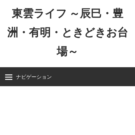
コ
東雲ライフ ～辰巳・豊
ン
テ
洲・有明・ときどきお台
ン
ツ
場～
へ
ス
東
キ
雲
ッ
ナビゲーション
ラ
プ
イ
フ
～
辰
巳・
豊