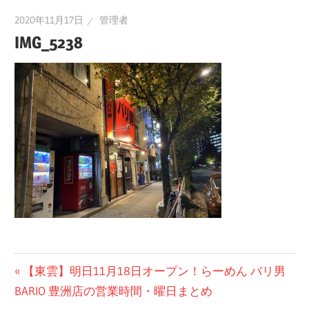
2020年11月17日
管理者
IMG_5238
投
前
【東雲】明日11月18日オープン！らーめん バリ男
の
BARIO 豊洲店の営業時間・曜日まとめ
稿