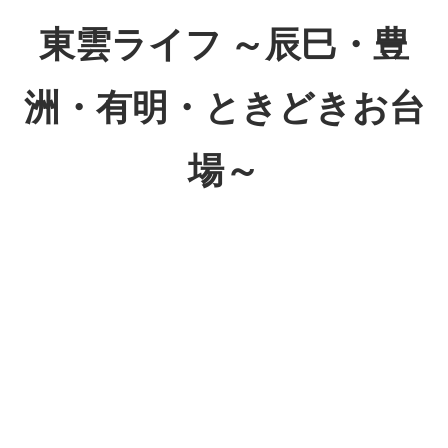
コ
東雲ライフ ～辰巳・豊
ン
テ
洲・有明・ときどきお台
ン
ツ
場～
へ
ス
東
キ
雲
ッ
ラ
プ
イ
フ
～
辰
巳・
豊