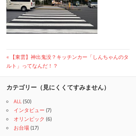
投
前
【東雲】神出鬼没？キッチンカー「しんちゃんのタ
の
ルト」ってなんだ！？
稿
記
ナ
事:
カテゴリー（見にくくてすみません）
ビ
ALL
(50)
ゲ
インタビュー
(7)
ー
オリンピック
(6)
シ
お台場
(17)