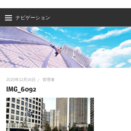
洲・
有
ナビゲーション
明・
と
き
ど
き
お
台
2020年12月16日
管理者
場
IMG_6092
～