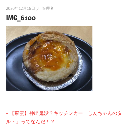
2020年12月16日
管理者
IMG_6100
投
前
【東雲】神出鬼没？キッチンカー「しんちゃんのタ
の
ルト」ってなんだ！？
稿