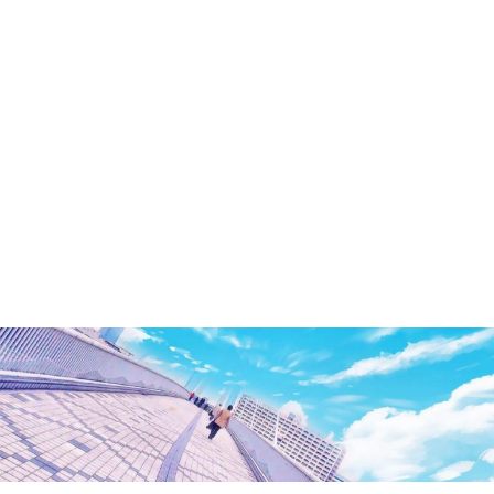
洲・
有
明・
と
き
ど
き
お
台
場
～