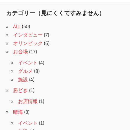
記
ナ
事:
カテゴリー（見にくくてすみません）
ビ
ALL
(50)
ゲ
インタビュー
(7)
ー
オリンピック
(6)
シ
お台場
(17)
ョ
イベント
(4)
グルメ
(8)
ン
施設
(4)
勝どき
(1)
お店情報
(1)
晴海
(3)
イベント
(1)