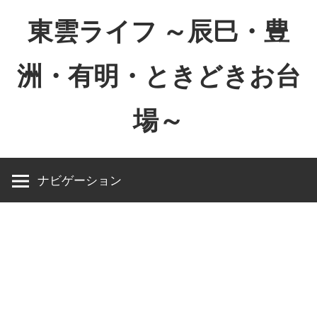
コ
東雲ライフ ～辰巳・豊
ン
テ
洲・有明・ときどきお台
ン
ツ
場～
へ
ス
東
キ
雲
ッ
ナビゲーション
ラ
プ
イ
フ
～
辰
巳・
豊