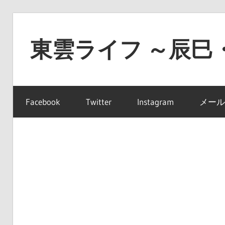
コ
ン
東雲ライフ ～辰巳
テ
ン
東
ツ
雲
へ
Facebook
Twitter
Instagram
メール
ラ
ス
イ
キ
フ
ッ
～
プ
辰
巳・
豊
洲・
有