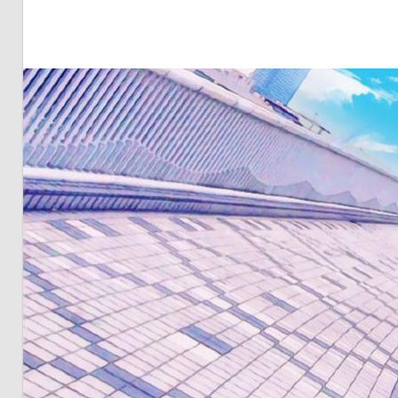
明・
と
き
ど
き
お
台
場
～